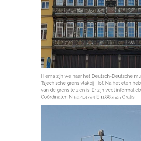
Hierna zijn we naar het Deutsch-Deutsche mu
Tsjechische grens vlakbij Hof. Na het eten 
van de grens te zien is. Er zijn veel informat
Coördinaten N 50.414794 E 11.883525 Gratis.