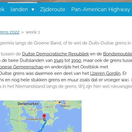
ek
landen
Zijderoute
Pan-American Highway
grens 2022
»
week 1
erreis langs de Groene Band, of te wel de Duits-Duitse grens i
s
tussen de
Duitse Democratische Republiek
en de
Bondsrepubli
en de twee Duitslanden van
1949
tot
1990
, maar ook de grens tuss
ropese Gemeenschap
en anderzijds het Oostblok met
-Duitse grens was daarmee een deel van het
IJzeren Gordijn
. Er
ns en nog hele stukken grens en muur zoals dat er vroeger wa
s.
 in het Niemandsland langs de grens. Wij zijn hier wel nieuwsgie