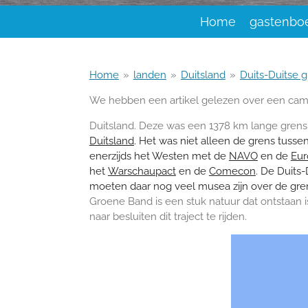
Home
gastenbo
Home
»
landen
»
Duitsland
»
Duits-Duitse 
We hebben een artikel gelezen over een camp
Duitsland. Deze
was een 1378 km lange gren
Duitsland
. Het was niet alleen de grens tuss
enerzijds het Westen met de
NAVO
en de
Eu
het
Warschaupact
en de
Comecon
. De Duits
moeten daar nog veel musea zijn over de gre
Groene Band is een stuk natuur dat ontstaan is
naar besluiten dit traject te rijden.