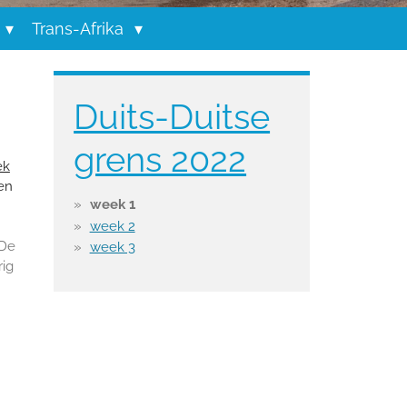
Trans-Afrika
Duits-Duitse
n
grens 2022
ek
en
week 1
week 2
 De
week 3
rig