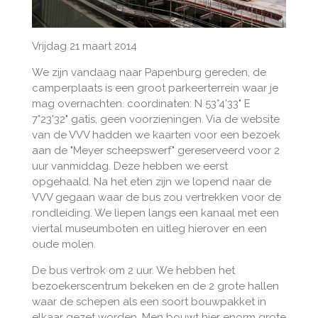
Vrijdag 21 maart 2014
We zijn vandaag naar Papenburg gereden, de
camperplaats is een groot parkeerterrein waar je
mag overnachten. coordinaten: N 53°4'33" E
7°23'32" gatis, geen voorzieningen. Via de website
van de VVV hadden we kaarten voor een bezoek
aan de "Meyer scheepswerf" gereserveerd voor 2
uur vanmiddag. Deze hebben we eerst
opgehaald. Na het eten zijn we lopend naar de
VVV gegaan waar de bus zou vertrekken voor de
rondleiding. We liepen langs een kanaal met een
viertal museumboten en uitleg hierover en een
oude molen.
De bus vertrok om 2 uur. We hebben het
bezoekerscentrum bekeken en de 2 grote hallen
waar de schepen als een soort bouwpakket in
elkaar gezet worden. Men bouwt hier enorm grote