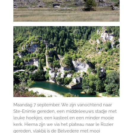
Maandag 7 september. We zijn vanochtend naar
Ste-Enimie gereden, een middeleeuws stadje met
leuke hoekjes, een kasteel en een minder mooie
kerk. Hierna zijn we via het plateau naar le Rozier
gereden, vlakbij is de Belvedere met mooi