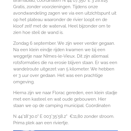
Bramabiau, coördinaten N 44°07.350' E 3°28.815'
Gratis, zonder voorzieningen. Tijdens onze
avondwandeling zagen we via een uitzichtspunt uit
op het plateau waaronder de rivier loopt en de
kloof zelf met de waterval. Heel bijzonder om te
zien hoe steil de wand is.
Zondag 6 september. We zijn weer verder gegaan.
Na een klein eindje rijden kwamen we bij een
weggetje naar Nîmes-le-Vieux. Dit zijn allemaal
rotsformaties die na erosie blijven staan. Er was een
wandelroute uitgezet van 5 kilometer. We hebben
er 3 uur over gedaan. Het was een prachtige
omgeving.
Hierna zijn we naar Florac gereden, een klein stadje
met een kasteel en wat oude gebouwen. Hier
staan we op de camping municipal. Coördinaten
N 44°18'30.0" E 003°35'58.2" €11,80 zonder stroom.
Prima plek aan een riviertje.