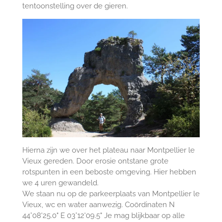
tentoonstelling over de gieren.
Hierna zijn we over het plateau naar Montpellier le
Vieux gereden. Door erosie ontstane grote
rotspunten in een beboste omgeving. Hier hebben
we 4 uren gewandeld.
We staan nu op de parkeerplaats van Montpellier le
Vieux, wc en water aanwezig. Coördinaten N
44°08'25.0" E 03°12'09.5" Je mag blijkbaar op alle