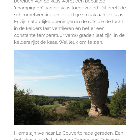
bereiden van de kaas wordt een bepaalde
"champignon" aan de kaas toegevoegd. Dit geeft de
schimmelwerking en de pittige smaak aan de kaas.
Er zijn natuurlijke openingen in de rots die de lucht
in de kelders laat ventileren en het er een
constante temperatuur van10 graden laat zijn. In de
kelders rijpt de kaas. Wel leuk om te zien.
Hierna zijn we naar La Couvertoirade gereden. Een
fort-stadje uit de tijd van de Tempeliers. Er is nog