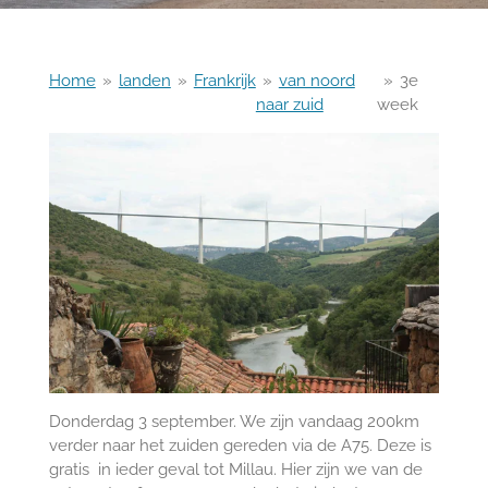
Home
»
landen
»
Frankrijk
»
van noord
»
3e
naar zuid
week
Donderdag 3 september. We zijn vandaag 200km
verder naar het zuiden gereden via de A75. Deze is
gratis in ieder geval tot Millau. Hier zijn we van de