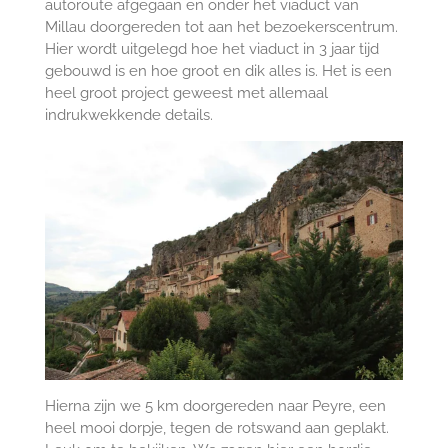
autoroute afgegaan en onder het viaduct van
Millau doorgereden tot aan het bezoekerscentrum.
Hier wordt uitgelegd hoe het viaduct in 3 jaar tijd
gebouwd is en hoe groot en dik alles is. Het is een
heel groot project geweest met allemaal
indrukwekkende details.
Hierna zijn we 5 km doorgereden naar Peyre, een
heel mooi dorpje, tegen de rotswand aan geplakt.