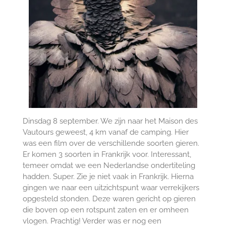
Dinsdag 8 september. We zijn naar het Maison des
Vautours geweest, 4 km vanaf de camping. Hier
was een film over de verschillende soorten gieren.
Er komen 3 soorten in Frankrijk voor. Interessant,
temeer omdat we een Nederlandse ondertiteling
hadden. Super. Zie je niet vaak in Frankrijk. Hierna
gingen we naar een uitzichtspunt waar verrekijkers
opgesteld stonden. Deze waren gericht op gieren
die boven op een rotspunt zaten en er omheen
vlogen. Prachtig! Verder was er nog een