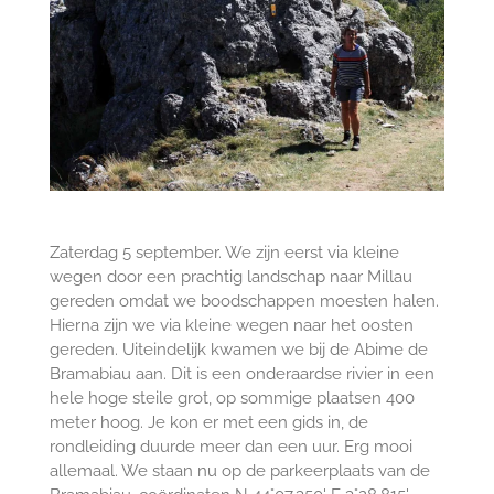
Zaterdag 5 september. We zijn eerst via kleine
wegen door een prachtig landschap naar Millau
gereden omdat we boodschappen moesten halen.
Hierna zijn we via kleine wegen naar het oosten
gereden. Uiteindelijk kwamen we bij de Abime de
Bramabiau aan. Dit is een onderaardse rivier in een
hele hoge steile grot, op sommige plaatsen 400
meter hoog. Je kon er met een gids in, de
rondleiding duurde meer dan een uur. Erg mooi
allemaal. We staan nu op de parkeerplaats van de