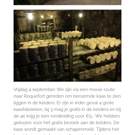
Vrijdag 4 september. We zijn via een mooie route
naar Roquefort gereden om beroemde kaas te zien
liggen in de kelders. Er zijn in ieder geval 4 grote
kaasfabrieken, bij 3 mag je gratis in de kelders en bij
de 4e krijg je een rondleiding voor €5,- We hebben
gekozen voor het gratis bezoek aan de kelders. De
kaas wordt gemaakt van schapenmelk. Tijdens het