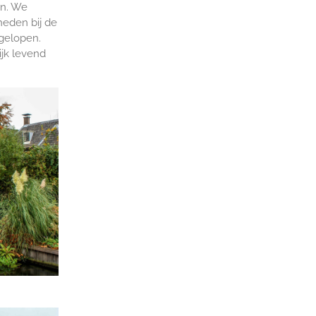
en. We
eden bij de
 gelopen.
ijk levend