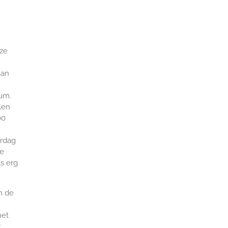
eze
aan
eum.
len
00
erdag
de
s erg
n de
het
t