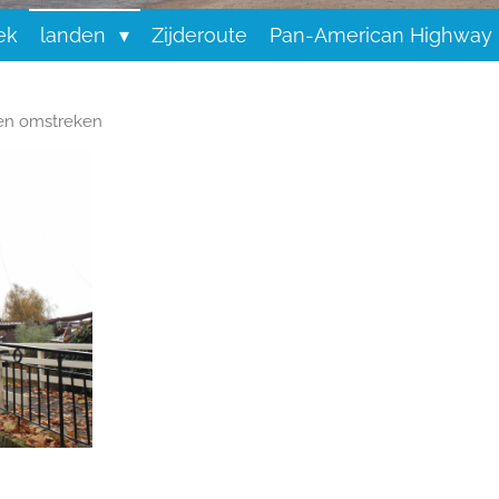
ek
landen
Zijderoute
Pan-American Highway
en omstreken