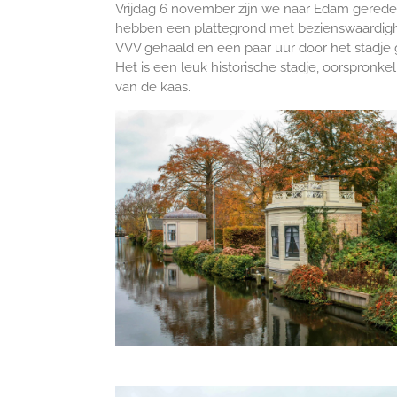
Vrijdag 6 november zijn we naar Edam gered
hebben een plattegrond met bezienswaardigh
VVV gehaald en een paar uur door het stadje
Het is een leuk historische stadje, oorspronkel
van de kaas.