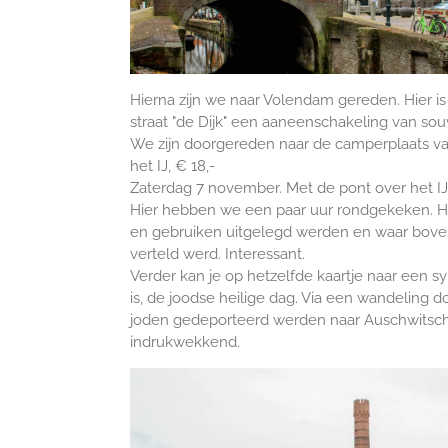
Hierna zijn we naar Volendam gereden. Hier is 
straat "de Dijk" een aaneenschakeling van souv
We zijn doorgereden naar de camperplaats v
het IJ, € 18,-
Zaterdag 7 november. Met de pont over het IJ
Hier hebben we een paar uur rondgekeken. H
en gebruiken uitgelegd werden en waar bove
verteld werd. Interessant.
Verder kan je op hetzelfde kaartje naar een s
is, de joodse heilige dag. Via een wandeling
joden gedeporteerd werden naar Auschwitsch. 
indrukwekkend.