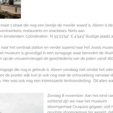
maar 1 straat die nog een beetje de moeite waard is. Alleen is d
enirwinkels, restaurants en snackbars. Niets aan.
an Amsterdam. Coördinaten:
N 53°23'54" E 4°54'4" Rustige plaats 
 naar het centraal station en verder lopend naar het Joods mus
et museum is gevestigd in een synagoge waar beneden de ritue
n op de vrouwenvleugel de geschiedenis van de joden vanaf 16
ynagoge die nog in gebruik is. Alleen vandaag niet omdat het zat
 door de joodse wijk kun je ook nog naar de schouwburg vanwaar 
Hier was ook nog een interessante tentoonstelling. Dit alles wa
Zondag 8 november. Aan het eind va
ochtend zijn we naar het museum
stoomgemaal Cruquius gegaan, ooit 
grootste stoomgemaal ter wereld, da