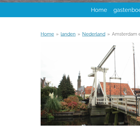
Home
gastenbo
Home
»
landen
»
Nederland
»
Amsterdam 