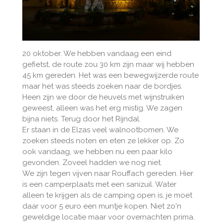
20 oktober. We hebben vandaag een eind
gefietst, de route zou 30 km zijn maar wij hebben
45 km gereden. Het was een bewegwijzerde route
maar het was steeds zoeken naar de bordjes.
Heen zijn we door de heuvels met wijnstruiken
geweest, alleen was het erg mistig. We zagen
bijna niets. Terug door het Rijndal.
Er staan in de Elzas veel walnootbomen. We
zoeken steeds noten en eten ze lekker op. Zo
ook vandaag, we hebben nu een paar kilo
gevonden. Zoveel hadden we nog niet.
We zijn tegen vijven naar Rouffach gereden. Hier
is een camperplaats met een sanizuil. Water
alleen te krijgen als de camping open is, je moet
daar voor 5 euro een muntje kopen. Niet zo'n
geweldige locatie maar voor overnachten prima.