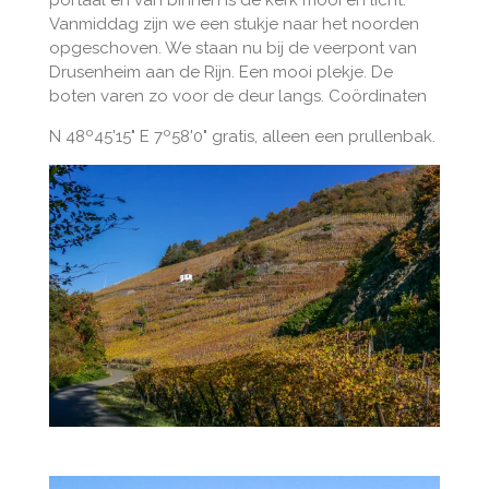
portaal en van binnen is de kerk mooi en licht.
Vanmiddag zijn we een stukje naar het noorden
opgeschoven. We staan nu bij de veerpont van
Drusenheim aan de Rijn. Een mooi plekje. De
boten varen zo voor de deur langs. Coördinaten
N 48º45'15" E 7º58'0" gratis, alleen een prullenbak.