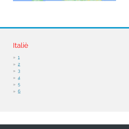
Italiè
1
2
3
4
5
6