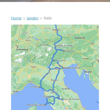
Home
»
landen
»
Italiè