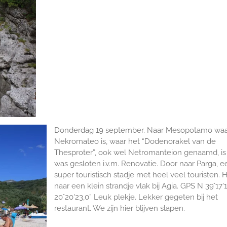
Donderdag 19 september. Naar Mesopotamo waa
Nekromateo is, waar het “Dodenorakel van de
Thesproter”, ook wel Netromanteion genaamd, is 
was gesloten i.v.m. Renovatie. Door naar Parga, e
super touristisch stadje met heel veel touristen. 
naar een klein strandje vlak bij Agia. GPS N 39°17'1
20°20'23,0” Leuk plekje. Lekker gegeten bij het
restaurant. We zijn hier blijven slapen.