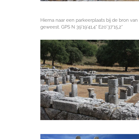
Hierna naar een parkeerplaats bij de bron van
geweest. GPS N 39°19'41,4” E20°37'15,2”