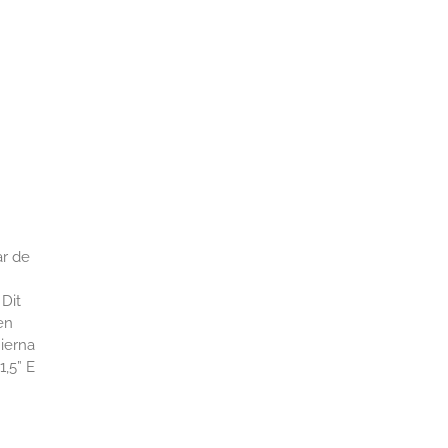
r de
Dit
en
Hierna
1,5” E