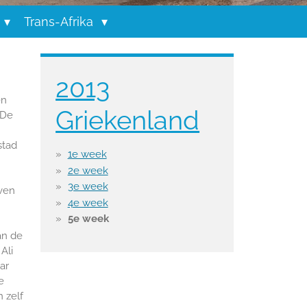
Trans-Afrika
2013
en
Griekenland
 De
stad
1e week
2e week
3e week
oven
4e week
5e week
an de
Ali
ar
e
 zelf