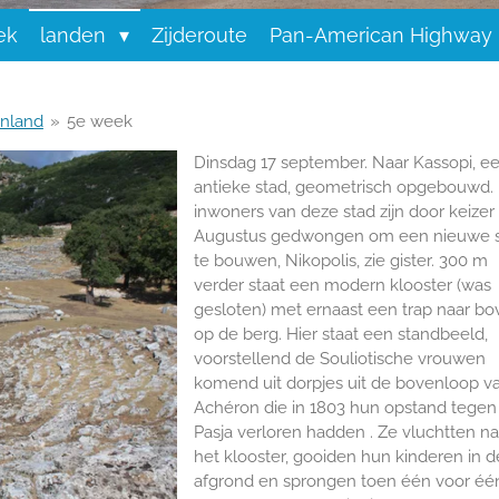
ek
landen
Zijderoute
Pan-American Highway
enland
»
5e week
Dinsdag 17 september. Naar Kassopi, e
antieke stad, geometrisch opgebouwd.
inwoners van deze stad zijn door keizer
Augustus gedwongen om een nieuwe 
te bouwen, Nikopolis, zie gister. 300 m
verder staat een modern klooster (was
gesloten) met ernaast een trap naar b
op de berg. Hier staat een standbeeld,
voorstellend de Souliotische vrouwen
komend uit dorpjes uit de bovenloop v
Achéron die in 1803 hun opstand tegen 
Pasja verloren hadden . Ze vluchtten na
het klooster, gooiden hun kinderen in d
afgrond en sprongen toen één voor één