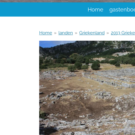
Home
gastenbo
Home
»
landen
»
Griekenland
»
2013 Griek