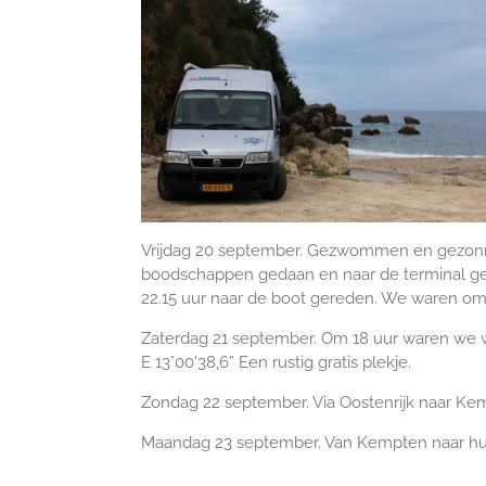
Vrijdag 20 september. Gezwommen en gezonne
boodschappen gedaan en naar de terminal ge
22.15 uur naar de boot gereden. We waren om 
Zaterdag 21 september. Om 18 uur waren we we
E 13°00'38,6” Een rustig gratis plekje.
Zondag 22 september. Via Oostenrijk naar Ke
Maandag 23 september. Van Kempten naar hu