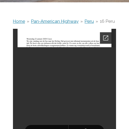
Home
»
Pan-American Highway
»
Peru
»
16 Peru