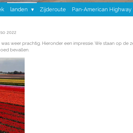
ek
landen
Zijderoute
Pan-American Highway
so 2022
 was weer prachtig. Hieronder een impressie. We staan op de z
goed bevallen.