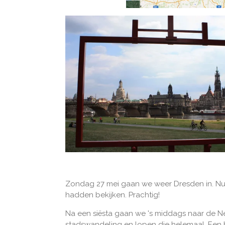
Zondag 27 mei gaan we weer Dresden in. Nu
hadden bekijken. Prachtig!
Na een siësta gaan we 's middags naar de 
stadswandeling en lopen die helemaal. Een 