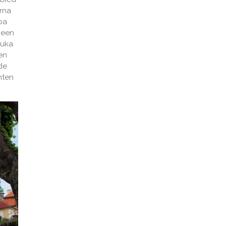
erna
pa
 een
ouka
en
de
hten