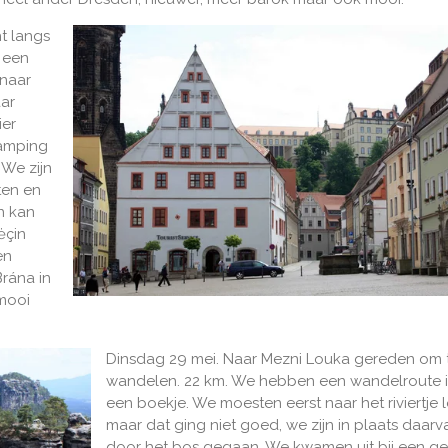
t langs
 een
 naar
aar
ier
camping
 We zijn
ten en
n kan
ėçin
en
rána in
 mooi
Dinsdag 29 mei. Naar Mezni Louka gereden om 
wandelen. 22 km. We hebben een wandelroute 
een boekje. We moesten eerst naar het riviertje
maar dat ging niet goed, we zijn in plaats daarv
door het bos gegaan. We kwamen uit bij een g