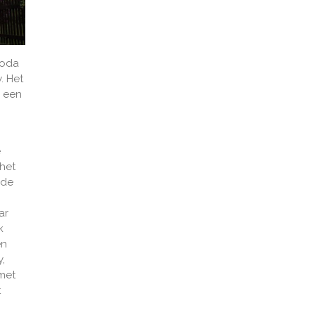
koda
. Het
 een
e
 het
 de
ar
k
en
,
met
t