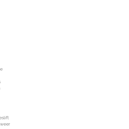
de
s
s
slift
 weer