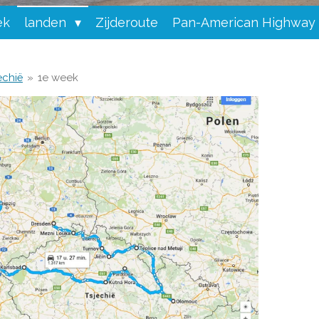
ek
landen
Zijderoute
Pan-American Highway
echië
»
1e week