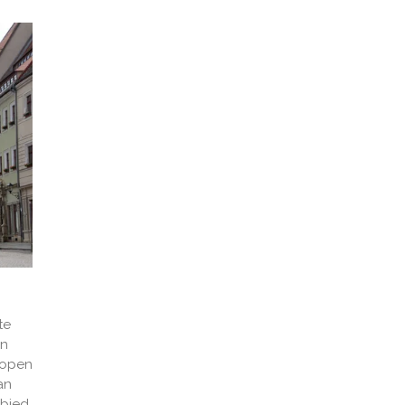
te
in
 lopen
an
ebied