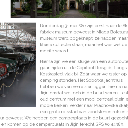
Donderdag 31 mei. We zijn eerst naar de S
fabriek museum geweest in Mlada Boleslaw
museum werd opgeknapt, ze hadden maar
kleine collectie staan, maar het was wel de
moeite waard.
Hierna zijn we een stukje van een autorout
gaan rijden uit de Capitool Reisgids. Langs
Kostkasteel vlak bij Zdár waar we gister op
camping stonden. Het Sobotka jachthuis
hebben we van verre zien liggen, hierna na
Jiçin omdat we toch in de buurt waren. Leu
oud centrum met een mooi centraal plein 
mooie kerken. Verder naar Prachovské skály
een grote rotsstad van zandstenen rotsen 
r uur geweest. We hebben een camperplaats in de buurt gezoch
en komen op de camperplaats in Jiçin terecht GPS 50.44389,