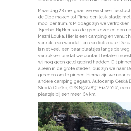
Maandag 28 mei gaan we eerst een fietstoch
de Elbe maken tot Pirna, een leuk stadje met
mooi centrum. 's Middags zijn we vertrokken
Tsjechië. Bij Hrensko de grens over en dan n
Mezni Louka. Hier is een camping en vanuit h
vertrekt een wandel- en een fietsroute. De 
is niet veel, een paar plaatsjes langs de weg.
vertrokken omdat we contant betalen moes
wij nog geen geld gepind hadden. Dit pinne
alleen in de grote steden, dus zijn we naar D
gereden om te pinnen. Hierna zijn we naar e
andere camping gegaan, Autocamp Česká B
Stradá Oleška, GPS N50°48'3" E14°20'10", een
plaatsje bij een meer. 65 km.