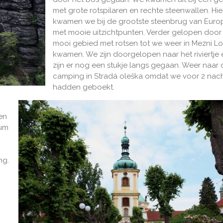
met grote rotspilaren en rechte steenwallen. Hi
kwamen we bij de grootste steenbrug van Euro
met mooie uitzichtpunten. Verder gelopen door
mooi gebied met rotsen tot we weer in Mezni L
kwamen. We zijn doorgelopen naar het riviertje 
zijn er nog een stukje langs gegaan. Weer naar 
camping in Stradá oleška omdat we voor 2 nac
hadden geboekt.
en
rum
ng.