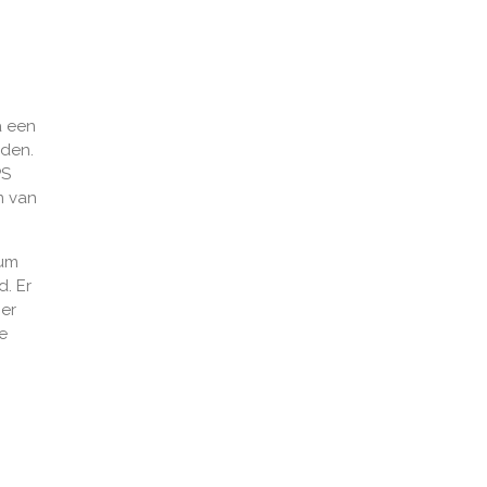
a een
sden.
PS
km van
rum
. Er
ier
e