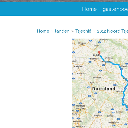
Home
gastenbo
Home
»
landen
»
Tsjechië
»
2012 Noord Tsj