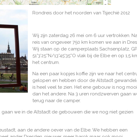
Rondreis door het noorden van Tsjechië 2012
Wij zijn zaterdag 26 mei om 6 uur vertrokken. N
reis van ongeveer 750 km komen we aan in Dre
Wij staan op de camperplaats Sachsenplatz, G
51°3'25''N/13°45'35''O vlak bij de Elbe en op 1,5 
het centrum.
Na een paar kopjes koffie zijn we naar het cent
gelopen en hebben door de Altstadt gewandeld
is heel veel te zien. Het ene gebouw is nog moo
dan het andere. Na 3 uren rondzwerven gaan w
terug naar de camper.
 gaan we in de Altstadt de gebouwen die we nog niet gezien
Neustadt, aan de andere oever van de Elbe. We hebben een
heel ander Dresden, nieuwer, meer barok maar ook mooi.