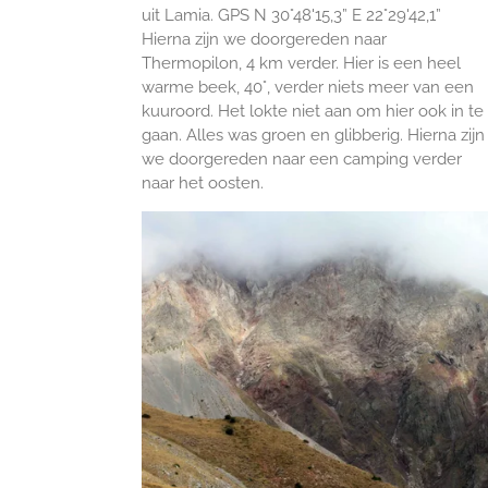
uit Lamia. GPS N 30°48'15,3”
E 22°29'42,1”
Hierna zijn we d
oorgereden naar
Thermopilon, 4 km verder. Hier is een heel
warme beek, 40°, verder niets meer van een
kuuroord.
Het lokte niet aan om hier ook in te
gaan. Alles was groen en glibberig. Hierna zijn
we d
oorgereden naar een camping verder
naar het oosten.