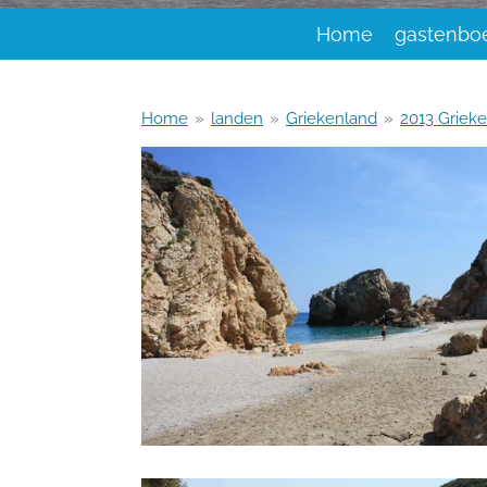
Home
gastenbo
Home
»
landen
»
Griekenland
»
2013 Griek