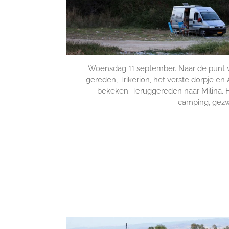
Woensdag 11 september. Naar de punt v
gereden, Trikerion, het verste dorpje en 
bekeken. Teruggereden naar Milina. Hi
camping, ge