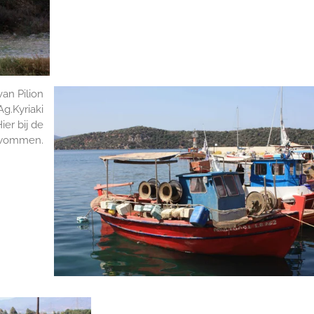
an Pilion
Ag.Kyriaki
er bij de
zwommen.