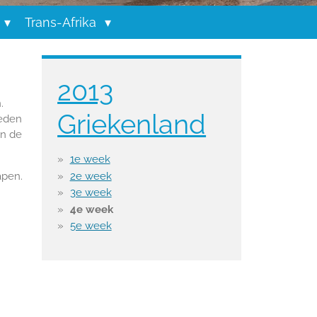
Trans-Afrika
2013
.
Griekenland
eden
in de
1e week
apen.
2e week
3e week
4e week
5e week