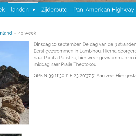
ek
landen
Zijderoute
Pan-American Highway
enland
»
4e week
Dinsdag 10 september. De dag van de 3 stranden
Eerst gezwommen in Lambinou. Hierna doorger
naar Paralia Potistika, hier weer gezwommen en 
middag naar Pralia Theotokou
GPS N 39°11'30,1” E 23°20'37,5” Aan zee. Hier gesl