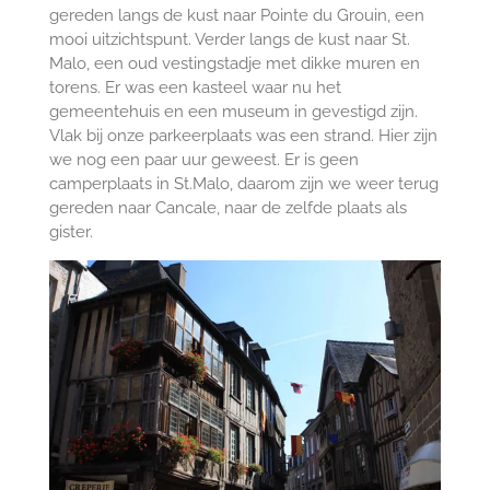
gereden langs de kust naar Pointe du Grouin, een
mooi uitzichtspunt. Verder langs de kust naar St.
Malo, een oud vestingstadje met dikke muren en
torens. Er was een kasteel waar nu het
gemeentehuis en een museum in gevestigd zijn.
Vlak bij onze parkeerplaats was een strand. Hier zijn
we nog een paar uur geweest. Er is geen
camperplaats in St.Malo, daarom zijn we weer terug
gereden naar Cancale, naar de zelfde plaats als
gister.