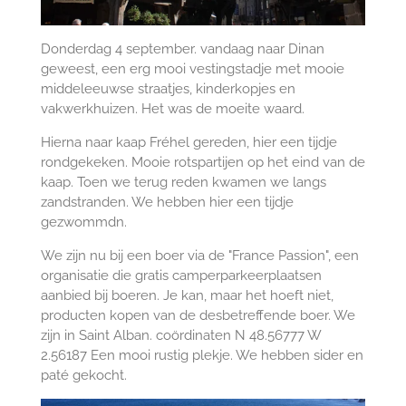
Donderdag 4 september. vandaag naar Dinan
geweest, een erg mooi vestingstadje met mooie
middeleeuwse straatjes, kinderkopjes en
vakwerkhuizen. Het was de moeite waard.
Hierna naar kaap Fréhel gereden, hier een tijdje
rondgekeken. Mooie rotspartijen op het eind van de
kaap. Toen we terug reden kwamen we langs
zandstranden. We hebben hier een tijdje
gezwommdn.
We zijn nu bij een boer via de "France Passion", een
organisatie die gratis camperparkeerplaatsen
aanbied bij boeren. Je kan, maar het hoeft niet,
producten kopen van de desbetreffende boer. We
zijn in Saint Alban. coördinaten N 48.56777 W
2.56187 Een mooi rustig plekje. We hebben sider en
paté gekocht.