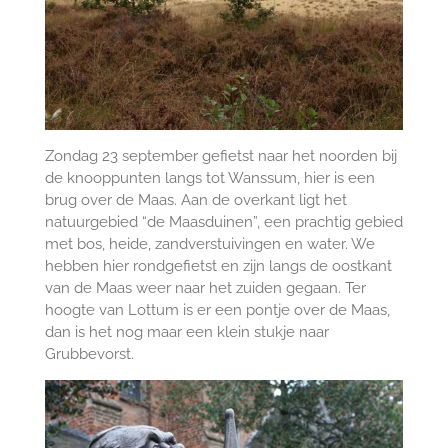
Zondag 23 september gefietst naar het noorden bij
de knooppunten langs tot Wanssum, hier is een
brug over de Maas. Aan de overkant ligt het
natuurgebied “de Maasduinen”, een prachtig gebied
met bos, heide, zandverstuivingen en water. We
hebben hier rondgefietst en zijn langs de oostkant
van de Maas weer naar het zuiden gegaan. Ter
hoogte van Lottum is er een pontje over de Maas,
dan is het nog maar een klein stukje naar
Grubbevorst.