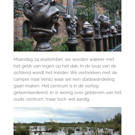
Maandag 24 september, we worden wakker met
het getik van regen op het dak. In de loop van de
ochtend wordt het minder. We vertrekken met de
camper naar Venlo waar we een stadswandeling
gaan maken. Het centrum is in de oorlog
gebombardeerd, er is weinig over gebleven van het
oude centrum, maar toch wel aardig.