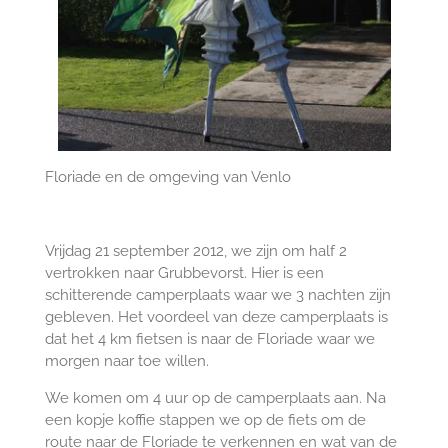
Floriade en de omgeving van Venlo
Vrijdag 21 september 2012, we zijn om half 2
vertrokken naar Grubbevorst. Hier is een
schitterende camperplaats waar we 3 nachten zijn
gebleven. Het voordeel van deze camperplaats is
dat het 4 km fietsen is naar de Floriade waar we
morgen naar toe willen.
We komen om 4 uur op de camperplaats aan. Na
een kopje koffie stappen we op de fiets om de
route naar de Floriade te verkennen en wat van de