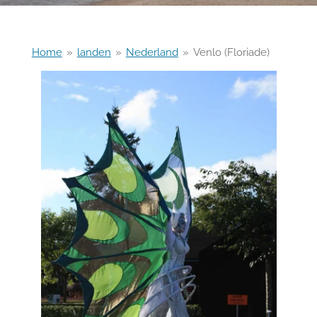
Home
»
landen
»
Nederland
»
Venlo (Floriade)