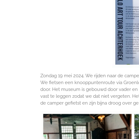
Zondag 19 mei 2024. We rijden naar de camperp
We fietsen een knooppuntenroute via Groenlo
door. Het museum is gebouwd door vader en z
vast te leggen zodat we dat niet vergeten. He
de camper gefietst en zijn bijna droog over 