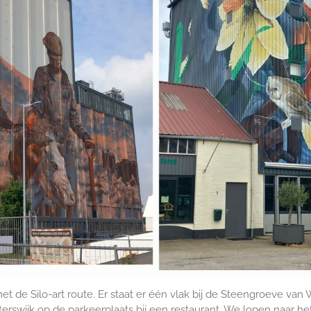
de Silo-art route. Er staat er één vlak bij de Steengroeve van Win
erswijk op de parkeerplaats bij een restaurant. We lopen naar h