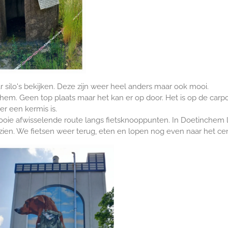
ilo's bekijken. Deze zijn weer heel anders maar ook mooi.
em. Geen top plaats maar het kan er op door. Het is op de carpo
r een kermis is.
ooie afwisselende route langs fietsknooppunten. In Doetinche
e zien. We fietsen weer terug, eten en lopen nog even naar het 