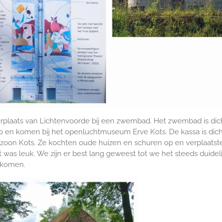
laats van Lichtenvoorde bij een zwembad. Het zwembad is dicht, 
 en komen bij het openluchtmuseum Erve Kots. De kassa is dicht
oon Kots. Ze kochten oude huizen en schuren op en verplaatsten
t was leuk. We zijn er best lang geweest tot we het steeds duidel
gekomen.